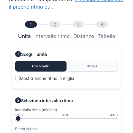
il proprio ritmo qui.
1
2
3
4
Unità
Intervallo ritmo
Distanze
Tabella
Scegli l'unità
1
Chilometri
Miglia
Mostra anche ritmo in miglia
Seleziona intervallo ritmo
2
Intervallo ritmo (min/km)
2:00
8:00
14:00
Ritmo iniziale