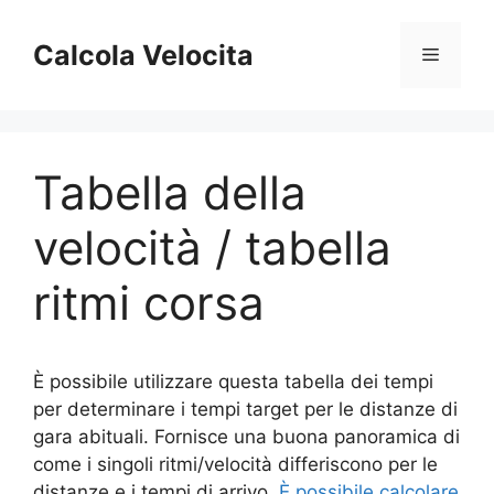
Vai
al
Calcola Velocita
Menu
contenuto
Tabella della
velocità / tabella
ritmi corsa
È possibile utilizzare questa tabella dei tempi
per determinare i tempi target per le distanze di
gara abituali. Fornisce una buona panoramica di
come i singoli ritmi/velocità differiscono per le
distanze e i tempi di arrivo.
È possibile calcolare