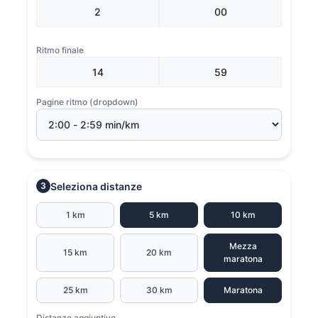
Ritmo finale
Pagine ritmo (dropdown)
Seleziona distanze
3
1 km
5 km
10 km
Mezza
15 km
20 km
maratona
25 km
30 km
Maratona
Distanze aggiuntive