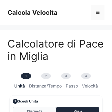
Vai
al
Calcola Velocita
Menu
contenuto
Calcolatore di Pace
in Miglia
1
2
3
4
Unità
Distanza/Tempo
Passo
Velocità
Scegli Unità
1
Chilometri
Miglia