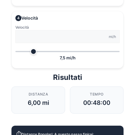
Velocità
4
Velocità
mi/h
7,5 mi/h
Risultati
DISTANZA
TEMPO
6,00 mi
00:48:00
⏱️
Distanze Popolari: A questo passo finirai: